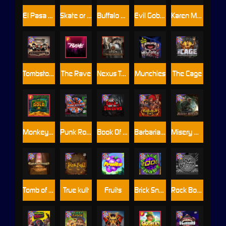
El Pasa Gunfight xNudge
Skate or Die
Buffalo Hunter
Evil Goblins xBomb
Karen Maneater
Tombstone No Mercy
The Rave
Nexus Tombstone RIP
Munchies
The Cage
Monkey's Gold xPays
Punk Rocker
Book Of Shadows
Barbarian Fury
Misery Mining
Tomb of Akhenaten
True kult
Fruits
Brick Snake 2000
Rock Bottom