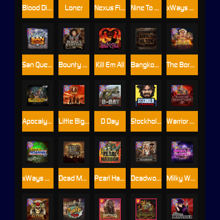
Blood Diamond
Loner
Nexus Fire In The Hole xBomb
Nine To Five
xWays Hoarder 2
San Quentin xWays
Bounty Hunters xNudge®
Kill Em All
Bangkok Hilton
The Border
Apocalypse Super xNudge
Little Bighorn
D Day
Stockholm Syndrome
Warrior Graveyard xNudge
xWays Hoarder xSplit
Dead Men Walking
Pearl Harbor
Deadwood xNudge
Milky Ways