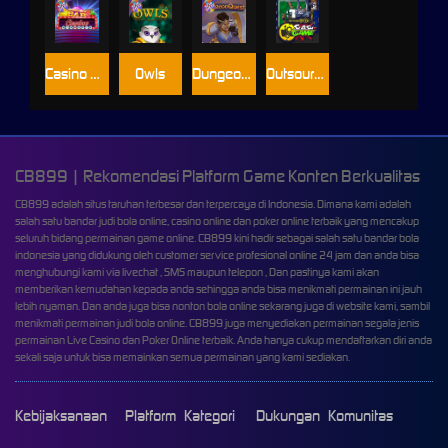
Casino Win Spin
Owls
Dungeon Quest
Outsourced: Slash Game
CB899 | Rekomendasi Platform Game Konten Berkualitas
CB899 adalah situs taruhan terbesar dan terpercaya di Indonesia. Dimana kami adalah
salah satu bandar judi bola online, casino online dan poker online terbaik yang mencakup
seluruh bidang permainan game online. CB899 kini hadir sebagai salah satu bandar bola
indonesia yang didukung oleh customer service profesional online 24 jam dan anda bisa
menghubungi kami via livechat , SMS maupun telepon , Dan pastinya kami akan
memberikan kemudahan kepada anda sehingga anda bisa menikmati permainan ini jauh
lebih nyaman. Dan anda juga bisa nonton bola online sekarang juga di website kami, sambil
menikmati permainan judi bola online. CB899 juga menyediakan permainan segala jenis
permainan Live Casino dan Poker Online terbaik. Anda hanya cukup mendaftarkan diri anda
sekali saja untuk bisa memainkan semua permainan yang kami sediakan.
Kebijaksanaan
Platform
Kategori
Dukungan
Komunitas