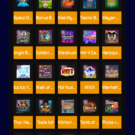
Space Donkey
Bonus Bunnies
Kiss My Chainsaw
Tractor Beam
Mayan Magic Wildfire
Jingle Balls
Golden Genie And The Walking Wilds
Starstruck
Hot 4 Cash
Harlequin Carnival
Ice Ice Yeti
Walk of Shame
Hot Nudge
WiXX
Manhattan Goes Wild
Thor: Hammer Time
Tesla Jolt
Kitchen Drama: Sushi Mania
Tomb of Nefertiti
Pixies vs Pirates