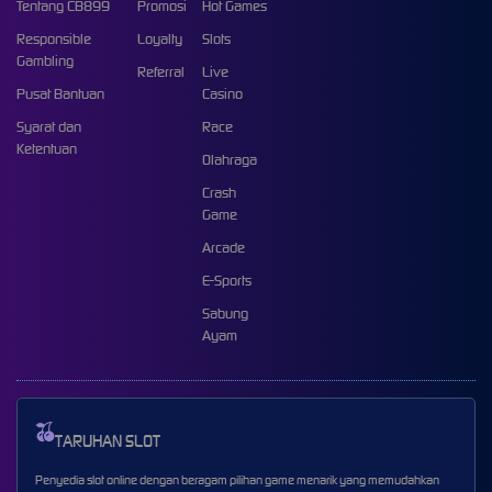
Tentang CB899
Promosi
Hot Games
Responsible
Loyalty
Slots
Gambling
Referral
Live
Pusat Bantuan
Casino
Syarat dan
Race
Ketentuan
Olahraga
Crash
Game
Arcade
E-Sports
Sabung
Ayam
TARUHAN SLOT
Penyedia slot online dengan beragam pilihan game menarik yang memudahkan