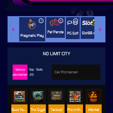
i
i
i
i
i
Facha
Fat Panda
Slot88 x PP
PG Soft
Pragmatic Play
NO LIMIT CITY
Semua
Top
Slots
permainan
20
Duck Hunters
The Crypt
Tanked
Fire in the Hole 3
Mental