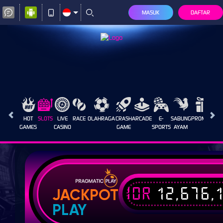
MASUK
DAFTAR
HOT
SLOTS
LIVE
RACE
OLAHRAGA
CRASH
ARCADE
E-
SABUNG
PROMOSI
GAMES
CASINO
GAME
SPORTS
AYAM
IDR
12,676,
JACKPOT
PLAY