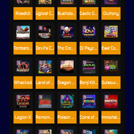
Roadkill
Ugliest Catch
Bushido Way xNudge
Gaelic Gold
Gluttony
Tombstone
Devil's Crossroad
The Creepy Carnival
DJ Psycho
East Coast Vs West Coast
Whacked
Land of the Free
Dragon Tribe
Benji Killed in Vegas
Outsourced: Payday
Legion X
Remember Gulag
Poison Eve
Coins of Fortune
Immortal Fruits