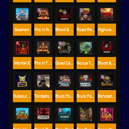
Seamen
Fire in the Hole 2
Blood & Shadow 2
Road Rage
Highway to Hell
Mental 2
Fire In The Hole xBomb
Dead Canary
Nexus The Crypt
Blood & Shadow
Outsourced
Tombstone RIP
Brute Force: Alien Onslaught
Brute Force
Beheaded