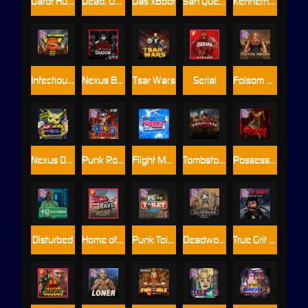
Gator Hunters
Dead, Dead, or Deader
Das xBoot
San Quentin 2: Death Row
Kenneth Must Die
Infectious 5 xWays
Nexus Blood & Shadow
Tsar Wars
Serial
Folsom Prison
Nexus Outsourced
Punk Rocker 2
Flight Mode
Tombstone Slaughter
Possessed
Disturbed
Home of the Brave
Punk Toilet
Deadwood R.I.P
True Grit Redemption