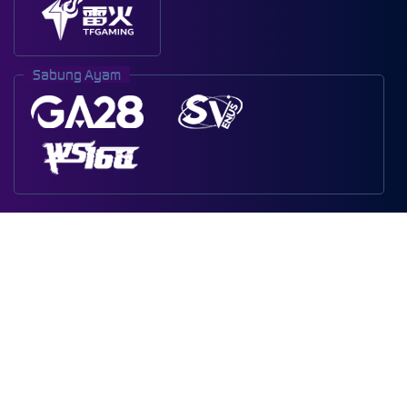
Sabung Ayam