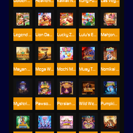
Golden Hatch
Heavenly Sage
Kawaii Neko
Kung Fu Warrior
Las Vegas Party
Legend of the White and Green Snake
Lion Dance Fortune
Lucky Zhu
Lulu's Enchanted Forest
Mahjong Fortune
Mayan Gold Hunt
Mega Wild Safari
Mochi Mochi
Muay Thai Arena
Nomikai Fever
Mysteries of Pandora
Pawsome Xmas
Persian Gems
Wild West Saloon
Pumpkin Night