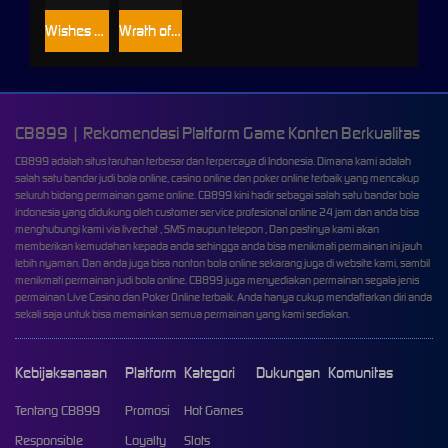
Wishes of the Genie
Wrath of Zeus
CB899 | Rekomendasi Platform Game Konten Berkualitas
CB899 adalah situs taruhan terbesar dan terpercaya di Indonesia. Dimana kami adalah
salah satu bandar judi bola online, casino online dan poker online terbaik yang mencakup
seluruh bidang permainan game online. CB899 kini hadir sebagai salah satu bandar bola
indonesia yang didukung oleh customer service profesional online 24 jam dan anda bisa
menghubungi kami via livechat , SMS maupun telepon , Dan pastinya kami akan
memberikan kemudahan kepada anda sehingga anda bisa menikmati permainan ini jauh
lebih nyaman. Dan anda juga bisa nonton bola online sekarang juga di website kami, sambil
menikmati permainan judi bola online. CB899 juga menyediakan permainan segala jenis
permainan Live Casino dan Poker Online terbaik. Anda hanya cukup mendaftarkan diri anda
sekali saja untuk bisa memainkan semua permainan yang kami sediakan.
Kebijaksanaan
Platform
Kategori
Dukungan
Komunitas
Tentang CB899
Promosi
Hot Games
Responsible
Loyalty
Slots