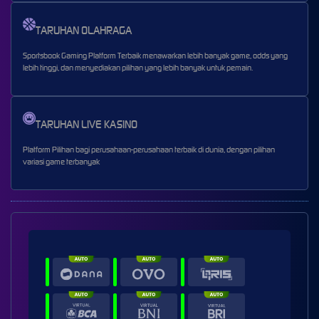
TARUHAN OLAHRAGA
Sportsbook Gaming Platform Terbaik menawarkan lebih banyak game, odds yang
lebih tinggi, dan menyediakan pilihan yang lebih banyak untuk pemain.
TARUHAN LIVE KASINO
Platform Pilihan bagi perusahaan-perusahaan terbaik di dunia, dengan pilihan
variasi game terbanyak