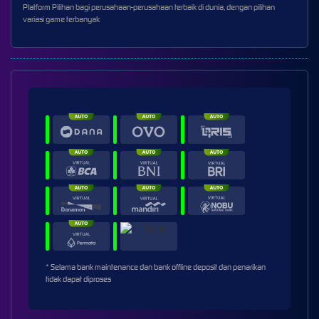
Platform Pilihan bagi perusahaan-perusahaan terbaik di dunia, dengan pilihan
variasi game terbanyak
* Selama bank maintenance dan bank offline deposit dan penarikan
tidak dapat diproses