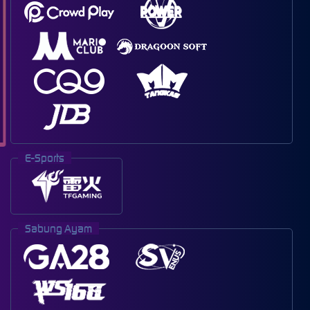
E-Sports
Sabung Ayam