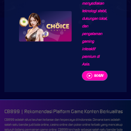
menyediakan
teknologi stabil,
dukungan lokal,
dan
pengalaman
gaming
interaktif
premium di
Asia.
MAIN
CB899 | Rekomendasi Platform Game Konten Berkualitas
CB899 adalah situs taruhan terbesar dan terpercaya di Indonesia. Dimana kami adalah
salah satu bandar judi bola online, casino online dan poker online terbaik yang mencakup
seluruh bidang permainan game online. CB899 kini hadir sebagai salah satu bandar bola